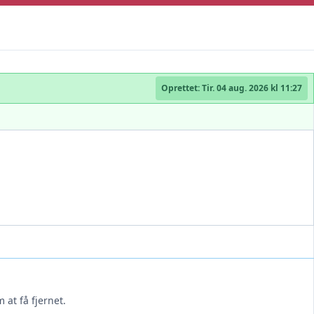
Oprettet:
Tir. 04 aug. 2026 kl 11:27
 at få fjernet.