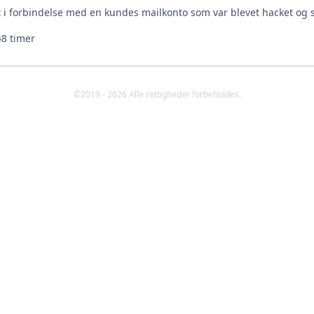
et i forbindelse med en kundes mailkonto som var blevet hacket 
48 timer
©2019 - 2026 Alle rettigheder forbeholdes.